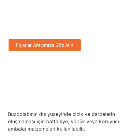
bırakabilir.
Ayrıca çekmeceler ve hareket eden parçalar da
sallanmayacak şekilde güvence altına alınmalıdır.
Fiyatlar Aracımıza Göz Atın
Buzdolabının dış yüzeyinde çizik ve darbelerin
oluşmaması için battaniye, köpük veya koruyucu
ambalaj malzemeleri kullanılabilir.